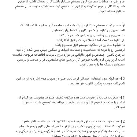
های فنی در عملیات محاسبه گری سیستم هیتایار باشد، کاربر ریسک ناشی از چنین
خطا و اشکالی را برعهده گرفته و از این بابت هیچ گونه مسئولیتی متوجه حال سیستم
هیتایار نخواهد بود.
9- حسن نیت سیستم هیتایار در ارائه خدمات محاسبه گری بدان معنا نمیباشد که
الف- سرویس نیازهای خاص کاربر را تماما برآورده نماید.
ب- سرویس بی وقفه، ایمن و بدون خطا در کار کند.
ج- نتایج به دست آمده کاملا درست و قابل اتکا باشد.
د- هرگونه خطایی در عملکرد سیستم قابل تصحیح باشد.
ازهمین رو با توجه به حساسیت و ضمانت اجراهای سنگین پیش بینی شده از ناحیه
سازمان تامین اجتماعی و امور مالیاتی در موارد درج نادرست اطلاعات مربوطه، شایسته
است کاربر پس از دریافت خروجی کار، بررسی های مقتضی ناظر بر صحت و درستی
محتوای دیسک ها را به عمل آورد.
10- هر گونه سوء استفاده احتمالی از سایت، حتی در صورت عدم اشاره به آن در این
آئین نامه موجب پیگیرد قانونی خواهد بود.
11- مدیریت سایت در صورت مشاهده هرگونه تخلف میتواند عضویت هر کدام از
اعضاء را حذف یا تحریم کند و مدیریت خود را موظف به توضیح علت این موارد
نمیداند.
12- نظر به رعایت مفاد ماده 59 قانون تجارت الکترونیک، سیستم هیتایار متعهد
میگردد که هدف از جمع آوری، ذخیره و پردازش داده پیام های کاربران صرفا انجام
عملیات محاسبه گری موضوع فعالیت سیستم میباشد و هرگونه بهره برداری دیگری به
غیر از هدف مذبور توسط سیستم هیتایار، ممنوع میباشد.