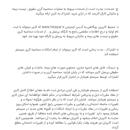
ج- خدمات: عبارت است از خدمات مربوط به عملیات محاسبه گری حقوق ، لیست بیمه
و مالیاتی کارگر-کارمند که در ازای خرید اشتراک به کاربر ارائه میگردد.
د- محیط کاربری: وبگاهی به آدرس اینترنتی www.hitayar.ir که کاربر میتواند با ثبت
نام اولیه و درج اطلاعات مقتضی راجع به کارگاه، پرسنل و... از خدمات محاسبه گری
حقوق و لیست های بیمه و مالیاتی مربوط به پرسنل و کارگاه خود بهره مند شود.
ه- اشتراک : مدت زمانی است که کاربر میتواند از تمام امکانات محاسبه گری سیستم
استفاده کند.
و- دیسک: فایل های ذخیره سازی، محتوی صورت های بیمه، مالیات و فیش های
حقوقی پرسنل کاربر میباشد که در پایان فرایند محاسبه گری و در صروت داشتن
اشتراک، توسط سیستم هیتایار در اختیار کاربر قرار میگیرد.
استفاده کاربر از سیستم هیتایار و طی کردن مراحل ثبت نام به معنای اطلاع کامل کاربر
از مفاد مقررات ذیل و پذیرفتن شرایط استفاده و در حکم انعقاد توافقنامه ای میان کاربر
و سیستم هیتایار میباشد. شایان ذکر است که با در نظر داشتن هرگونه تحولات و
تغییرات حاصله احتمالی در قوانین و مقررات عمومی رایج کشور، همواره امکان بروز
رسانی و تغییرات در مفاد مقررات و یا ایجاد امکانات و افزونه های جدید در سیستم
هیتایار وجود دارد. تغییرات و به روزرسانی های انجام شده متعاقبا از طریق همین
سایت به کاربران اعلام میشود و کاربران موظف به رعایت آن میباشند. همچینین لازم
است کاربران نیز هرچند وقت یکبار قوانین را مطالعه کرده و از تغییرات احتمالی مطلع
گردند.