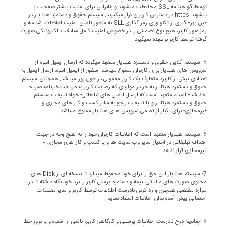
توسط گواهینامه SSL محافظت میشوند و بنابراین برای امنیت بیشتر صفحات با
پیشوند https در دسترس کاربران قرار میگیرند. سیستم حقوق و دستمزد هیتایار در
عین بهره گیری از تکنولوژی رمز گذاری SLL به منظور تامین امنیت اطلاعات، شناسه و
رمز عبور کاربر، هیچ نوع تضمینی را در خصوص امنیت کامل مبادلات الکترونیکی صورت
گرفته توسط کاربر بر عهده نمیگیرد.
5- سیستم آنلاین حقوق و دستمزد هیتایار متعهد میگردد که ارسال ایمیل انبوه از
سرویس های هیتایار برای کاربران ممنوع میباشد. منظور از ایمیل انبوه، ارسال ایمیل به
تعدادی بیش از کاربرد متعارف یک کاربر معمولی در طول روز میباشد. همچنین سیستم
حقوق و دستمزد هیتایار به جز در مواردی که رضایت کاربر به دریافت خبرنامه صریحا
اخذ شده است، متعهد است که ارسال ایمیل های تبلیغاتی- خواه تبلیغات سیستم
حقوق و دستمزد هیتایار و یا تبلیغات راجع به سایر کسب و کار های مجازی و
غیرمجازی- برای یکبار از تمامی سرویس های هیتایار ممنوع میباشد.
6- سیستم هیتایار متعهد است که اطلاعات کاربران خود را به هیچ وجه در جهت
اهداف تبلیغاتی در اختیار سایر وب سایت ها و یا کسب و کار های مجازی –
غیرمجازی قرار ندهد.
7- سیستم هیتایار این حق را برای خود محفوظ میدارد تا نسخه ای از Disk های
محتوی صورت های مالیاتی، بیمه و دستمزد پرسنل کاربر را نزد خود نگاه داشته تا در
موارد مقتضی همچون وارد کردن نادرست اطلاعات توسط کاربر و سایر معضلات
احتمالی پیش آمده بدان اطلاعات استناد نماید.
8- چنانچه درج نادرست اطلاعات پرسنلی و کارگاهی کاربر، ناشی از اشتباه و یا بروز خطا