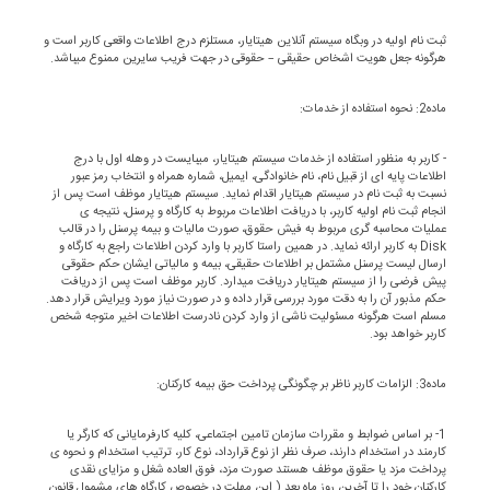
ثبت نام اولیه در وبگاه سیستم آنلاین هیتایار، مستلزم درج اطلاعات واقعی کاربر است و
هرگونه جعل هویت اشخاص حقیقی – حقوقی در جهت فریب سایرین ممنوع میباشد.
ماده2: نحوه استفاده از خدمات:
- کاربر به منظور استفاده از خدمات سیستم هیتایار، میبایست در وهله اول با درج
اطلاعات پایه ای از قبیل نام، نام خانوادگی، ایمیل، شماره همراه و انتخاب رمز عبور
نسبت به ثبت نام در سیستم هیتایار اقدام نماید. سیستم هیتایار موظف است پس از
انجام ثبت نام اولیه کاربر، با دریافت اطلاعات مربوط به کارگاه و پرسنل، نتیجه ی
عملیات محاسبه گری مربوط به فیش حقوق، صورت مالیات و بیمه پرسنل را در قالب
Disk به کاربر ارائه نماید. در همین راستا کاربر با وارد کردن اطلاعات راجع به کارگاه و
ارسال لیست پرسنل مشتمل بر اطلاعات حقیقی، بیمه و مالیاتی ایشان حکم حقوقی
پیش فرضی را از سیستم هیتایار دریافت میدارد. کاربر موظف است پس از دریافت
حکم مذبور آن را به دقت مورد بررسی قرار داده و در صورت نیاز مورد ویرایش قرار دهد.
مسلم است هرگونه مسئولیت ناشی از وارد کردن نادرست اطلاعات اخیر متوجه شخص
کاربر خواهد بود.
ماده3: الزامات کاربر ناظر بر چگونگی پرداخت حق بیمه کارکنان:
1- بر اساس ضوابط و مقررات سازمان تامین اجتماعی، کلیه کارفرمایانی که کارگر یا
کارمند در استخدام دارند، صرف نظر از نوع قرارداد، نوع کار، ترتیب استخدام و نحوه ی
پرداخت مزد یا حقوق موظف هستند صورت مزد، فوق العاده شغل و مزایای نقدی
کارکنان خود را تا آخرین روز ماه بعد ( این مهلت در خصوص کارگاه های مشمول قانون