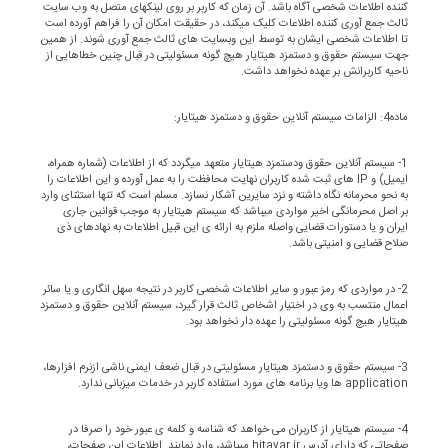
کننده اطلاعات شخصی آگاه باشد. آن زمان که کاربر بر روی لینکهای متصل به وب سایت
ثالث جمع آوری کننده اطلاعات کلیک میکند، در حقیقت امکان آن را فراهم آورده است
تا اطلاعات شخصی ایشان به توسط این وبسایت های ثالث جمع آوری شوند. از همین
جهت سیستم حقوق و دستمزد هیتایار هیچ گونه مسئولیتی در قبال چنین خطاهایی از
ناحیه کاربرانش بر عهده نخواهد داشت.
ماده4: الزامات سیستم آنلاین حقوق و دستمزد هیتایار:
1- سیستم آنلاین حقوق ودستمزد هیتایار متعهد میگردد که از اطلاعات (شماره همراه،
ایمیل) و IP های ثبت شده کاربران نهایت محافظت را به عمل آورده و این اطلاعات را
به نحو محرمانه نگاه داشته و نزد سایرین آشکار نسازد. مسلم است که تنها استثنای وارد
بر اصل محرمانگی اخیر مواردی میباشد که سیستم هیتایار به موجب قوانین جاری
ایران و یا دستورات قضایی واصله ملزم به ارائه ی این قبیل اطلاعات به نهادهای ذی
صلاح قضایی و امنیتی باشد.
2- در مواردی که رمز عبور و سایر اطلاعات شخصی کاربر در نتیجه سهل انگاری و یا سائر
اعمال منتسب به وی در اختیار اشخاص ثالث قرار گیرد، سیستم آنلاین حقوق و دستمزد
هیتایار هیچ گونه مسئولیتی را عهده دار نخواهد بود.
3- سیستم حقوق و دستمزد هیتایار مسئولیتی در قبال ضعف ایمنی ناشی ازنرم افزارها،
application ها ویا برنامه های مورد استفاده کاربر در خدمات میزبانی ندارد.
4- سیستم هیتایار از کاربران می خواهد که شناسه و کلمه ی عبور خود را صرفا در
صفحاتی که دارای آدرس hitayar.ir میباشد، وارد نمایند. اطلاعات این صفحات،