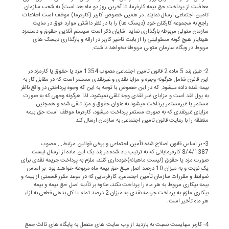
معافیت از پرداخت حق بیمه کارفرما، تا آخرین روز دو ماه بعد است) به شعب سازمان
تامین اجتماعی ارسال نمایند. در همین خصوص کاربر (کارفرما) موظف است اطلاعات
راجع به مجموعه کارکنان خود (دیسک ها) را با در نظر داشتن موارد فوق در سایت
سازمان متولی مربوطه بارگذاری نماید. شایان ذکر است سیستم آنلاین حقوق و دستمزد
هیتایار هیچ گونه مسئولیتی را از بابت تاخیر کاربر در ارائه و بارگذاری دیسک های
مربوط در وبگاه سارمان متولی مربوطه نخواهد داشت.
2- طبق بند 5 ماده 2 قانون تامین اجتماعی مصوب 1354 مزد یا حقوق یا کارمزد در
این قانون شامل هرگونه وجوه و مزایا نقدی و غیرنقدی مستمر است که در مقابل کار به
بیمه شده داده میشود. که در این خصوص با توجه به این که وجوه پرداختی در واقع ناظر
به پول نقد است و مزایای غیر نقدی وجه تلقی نمیشود، لذا هرگونه وجهی که به صورت
مستمر یا غیرمستمر پرداخت میشود به عنوان حقوق و مزد تلقی شده و همچنین
مزایای غیرنقدی که به صورت مستمر پرداخت میشود، کارفرما موظف است حق بیمه
متعلقه را با رعایت قانون تامین اجتماعی به سازمان ارسال کند.
3- بر اساس قانون اصلاح شده تأمین اجتماعی و برخی قوانین مرتبط... مصوب
8/4/1387 کارفرمایانی که به ترتیب یاد شده در بند یک این ماده از ارسال لیست
صورت مزد یا حقوق (لیست ماهیانه)خودداری کنند، ملزم به پرداخت جریمه نقدی برای
یک نوبت و به میزان 10 درصد اصل مبلغ حق بیمه ماه مربوطه خواهند بود. بر اساس
ضوابط و مقررات سازمان تأمین اجتماعی، کارفرمایی که در موعد مقرر قسمتی از بیمه و
بیمه بیکاری مربوط به هر ماه را پرداخت نکند، علاوه بر تأدیه اصل حق بیمه و بیمه
بیکاری ملزم به پرداخت جریمه نقدی به میزان 2 درصد تمام یا کل بدهی قطعی به ازاء
هر ماه تأخیر است.
4- کاربر میبایست نسبت به بازدید از وب سایت های متصل به پایگاه های ثالث جمع